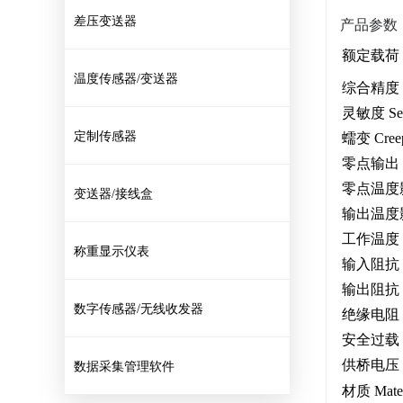
差压变送器
产品参数
额定载荷 Ra
温度传感器/变送器
综合精度 Com
灵敏度 Sens
定制传感器
蠕变 Cree
零点输出 Ze
零点温度影响 T
变送器/接线盒
输出温度影响 T
工作温度 Ope
称重显示仪表
输入阻抗 Inp
输出阻抗 Out
数字传感器/无线收发器
绝缘电阻 Ins
安全过载 Sa
供桥电压 Br
数据采集管理软件
材质 Mater