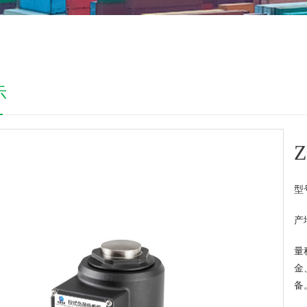
示
型
产
量
金
备