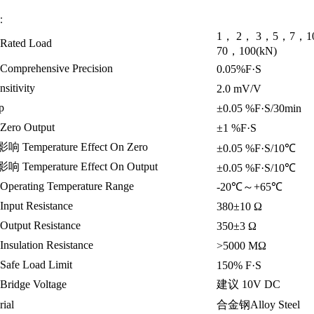
：
1， 2， 3，5，7，1
ted Load
70，100(kN)
prehensive Precision
0.05%F·S
itivity
2.0 mV/V
p
±0.05 %F·S/30min
ro Output
±1 %F·S
emperature Effect On Zero
±0.05 %F·S/10℃
emperature Effect On Output
±0.05 %F·S/10℃
rating Temperature Range
-20℃～+65℃
ut Resistance
380±10 Ω
put Resistance
350±3 Ω
ulation Resistance
>5000 MΩ
fe Load Limit
150% F·S
idge Voltage
建议 10V DC
ial
合金钢Alloy Steel