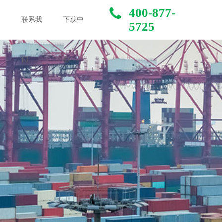
400-877-
中
联系我
下载中
5725
们
心