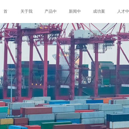
首
关于我
产品中
新闻中
成功案
人才
页
们
心
心
例
心